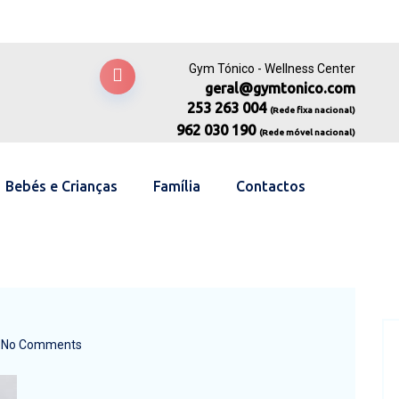
Gym Tónico - Wellness Center
geral@gymtonico.com
253 263 004
(Rede fixa nacional)
962 030 190
(Rede móvel nacional)
Bebés e Crianças
Família
Contactos
No Comments