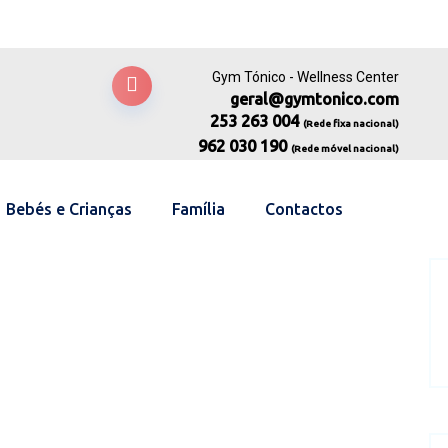
Gym Tónico - Wellness Center
geral@gymtonico.com
253 263 004
(Rede fixa nacional)
962 030 190
(Rede móvel nacional)
Bebés e Crianças
Família
Contactos